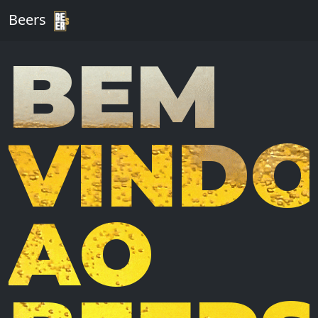
Beers
BEM
VIND
AO